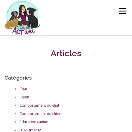
Aller
au
Menu
contenu
ACCUEIL
MANTRAILING LOISIR
SERVICES
Articles
QUI SUIS-JE ?
AGENDA
ARTICLES
CONTACT
Catégories
Chat
Chien
Comportement du chat
Comportement du chien
Éducation canine
Jeux DIY chat