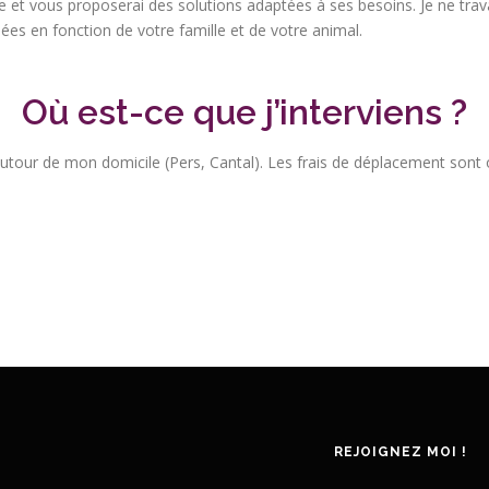
e et vous proposerai des solutions adaptées à ses besoins. Je ne tra
ées en fonction de votre famille et de votre animal.
Où est-ce que j’interviens ?
utour de mon domicile (Pers, Cantal). Les frais de déplacement sont o
REJOIGNEZ MOI !