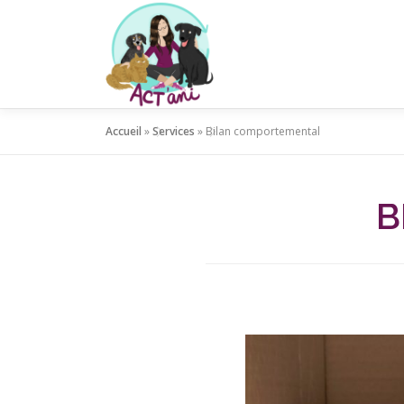
Aller
au
contenu
Accueil
»
Services
»
Bilan comportemental
B