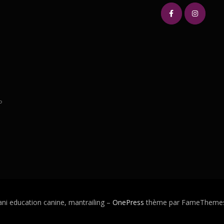
P
ni education canine, mantrailing
–
OnePress
thème par FameThemes. 